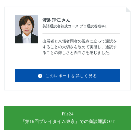
渡邉 理江 さん
英語通訳者養成コース プロ通訳養成科1
出展者と来場者両者の視点に立って通訳を
することの大切さを改めて実感し、通訳す
ることの難しさと面白さを感じました。
このレポートを詳しく見る
File24
『第16回プレイタイム東京』
での商談通訳OJT