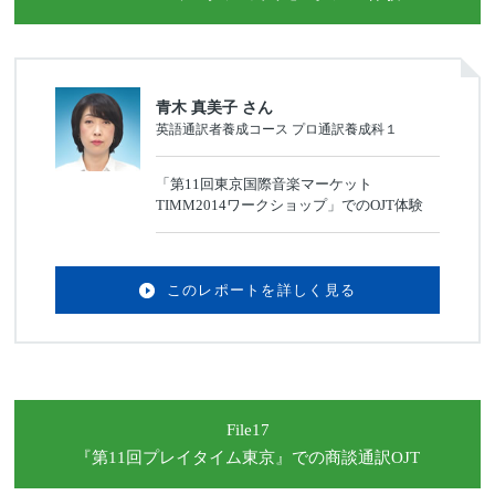
青木 真美子 さん
英語通訳者養成コース プロ通訳養成科１
「第11回東京国際音楽マーケット
TIMM2014ワークショップ」でのOJT体験
このレポートを詳しく見る
File17
『第11回プレイタイム東京』
での商談通訳OJT