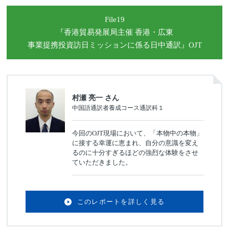
File19
『香港貿易発展局主催 香港・広東
事業提携投資訪日ミッション
に係る日中通訳』OJT
村瀬 亮一 さん
中国語通訳者養成コース通訳科１
今回のOJT現場において、「本物中の本物」
に接する幸運に恵まれ、自分の意識を変え
るのに十分すぎるほどの強烈な体験をさせ
ていただきました。
このレポートを詳しく見る