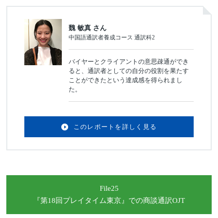
魏 敏真 さん
中国語通訳者養成コース 通訳科2
バイヤーとクライアントの意思疎通ができ
ると、通訳者としての自分の役割を果たす
ことができたという達成感を得られまし
た。
このレポートを詳しく見る
File25
『第18回プレイタイム東京』
での商談通訳OJT