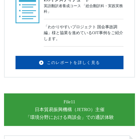
英語翻訳者養成コース 「総合翻訳科・実践実務
科」
「わかりやすいプロジェクト 国会事故調
編」様と協業を進めているOJT事例をご紹介
します。
このレポートを詳しく見る
File11
日本貿易振興機構（JETRO）主催
「環境分野における商談会」
での通訳体験