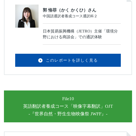
郭 恪菲（かく かくひ）さん
中国語通訳者養成コース通訳科２
日本貿易振興機構（JETRO）主催「環境分
野における商談会」での通訳体験
このレポートを詳しく見る
File10
英語翻訳者養成コース
「映像字幕翻訳」OJT
-『世界自然・野生生物
映像祭 JWFF』-