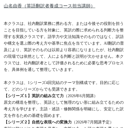
山名由香（英語翻訳者養成コース担当講師）
本クラスは、社内翻訳業務に携わる方、または今後その役割を担う
ことを目指している方を対象に、英訳の際に求められる判断力を整
理する実践クラスです。語学力や文法知識そのものではなく、訳語
や構文を選ぶ際の考え方や基準に焦点を当てています。AI翻訳の普
及により、英訳そのものは以前より容易になりましたが、社内翻訳
の現場では依然として、人による判断と説明が欠かせません。本ク
ラスでは、社内翻訳者として評価されるために必要な思考プロセス
を、具体例を通して整理していきます。
本クラスは、1シリーズ4回完結のテーマ別構成です。目的に応じ
て、どのシリーズからでも受講できます。
【シリーズ１】英訳の組み立て力
（2026年6月開講）
原文の構造を整理し、英語として無理のない形に組み立てるための
考え方を学びます。主語・述語・修飾関係を明確にし、安定した訳
文を作るための基礎を固めます。
【シリーズ２】自然な表現への変換力
（2026年7月開講予定）