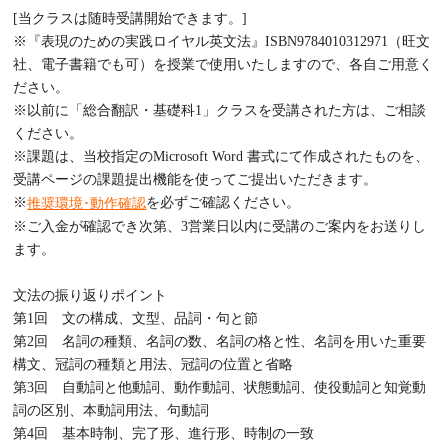
[当クラスは随時受講開始できます。]
※『表現のための実践ロイヤル英文法』ISBN9784010312971（旺文
社、電子書籍でも可）を授業で使用いたしますので、各自ご用意く
ださい。
※以前に「総合翻訳・基礎科1」クラスを受講された方は、ご相談
ください。
※課題は、当校指定のMicrosoft Word 書式にて作成されたものを、
受講ページの課題提出機能を使ってご提出いただきます。
※
を必ずご確認ください。
推奨環境･動作確認
※ご入金が確認でき次第、3営業日以内に受講のご案内をお送りし
ます。
文法の振り返りポイント
第1回 文の構成、文型、品詞・句と節
第2回 名詞の種類、名詞の数、名詞の格と性、名詞を用いた重要
構文、冠詞の種類と用法、冠詞の位置と省略
第3回 自動詞と他動詞、動作動詞、状態動詞、使役動詞と知覚動
詞の区別、本動詞用法、句動詞
第4回 基本時制、完了形、進行形、時制の一致