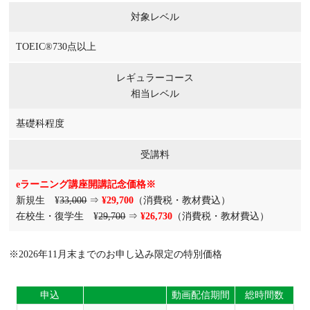
対象レベル
TOEIC®730点以上
レギュラーコース
相当レベル
基礎科程度
受講料
eラーニング講座開講記念価格※
新規生 ¥
33,000
⇒
¥29,700
（消費税・教材費込）
在校生・復学生 ¥
29,700
⇒
¥26,730
（消費税・教材費込）
※2026年11月末までのお申し込み限定の特別価格
申込
動画配信期間
総時間数