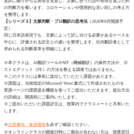
直訳に陥りがちな表現を見直し、文脈に合った語や表現を選ぶため
の判断力を養います。コロケーションや慣用的な言い回しの考え方
を整理します。
【シリーズ３】文脈判断・プロ翻訳の思考法
（2026年8月開講予
定）
同じ日本語表現でも、文脈によって訳し分ける必要があるケースを
中心に、評価される訳文との違いを整理します。社内翻訳者として
求められる判断基準を明確にします。
※本クラスは、AI翻訳ツールやMT（機械翻訳）の操作方法や、ポ
ストエディット（PE）の方法を教える講座ではありません。
※このクラスには事前に提出していただく課題があります。
※課題は、当校指定のMicrosoft Word 書式にて作成されたものを、
受講ページの課題提出機能を使ってご提出いただきます。提出方法
の詳細は、開講前にご案内いたします。
※ご提出いただいた課題訳文は、授業内でクラスメートと共有いた
します。
※
を必ずご確認ください。
注意事項・推奨環境
※オンラインクラスの開催日時にご都合が合わない方は、授業翌日