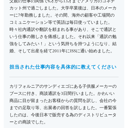
父親の仕事の関係で6才から13才までアメリカのコネチ
カット州で過ごしました。大学卒業後は、日本のメーカ
ーに7年勤務しました。その間、海外の顧客や工場間の
コミュニケーション等で英語は毎日使っていました。
時々社内通訳や翻訳を頼まれる事があり、そこで通訳と
いう仕事の難しさを痛感しました。それ以来「通訳の勉
強をしてみたい！」という気持ちを持つようになり、結
婚、そして出産を経て2011年にISSに通い始めました。
担当された仕事内容を具体的に教えてください
カリフォルニアのサンディエゴにある子供服メーカーの
ブースに付き、商談通訳を3日間行いました。かわいい
商品に目が留まったお客様からの質問を訳し、会社の今
までの足取り等、出展者の回答を訳しました。一番緊張
したのは、今後日本で販売する為のディストリビュータ
ーとの商談でした。