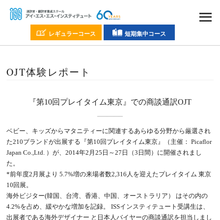
レギュラーコース
短期集中コース
OJT体験レポート
『第10回プレイタイム東京』
での商談通訳OJT
ベビー、キッズからマタニティーに関連するあらゆる分野から厳選され
た210ブランドが出展する
『第10回プレイタイム東京』（主催： Picaflor
Japan Co.,Ltd. ）が、2014年2月25日～27日（3日間）に開催されまし
た。
*前年度2月展より 5.7%増の来場者数2,316人を迎えたプレイタイム 東京
10回展。
海外ビジター(韓国、台湾、香港、中国、オーストラリア） はその内の
4.2%を占め、緩やかな増加を記録。
ISSインスティテュート受講生は、
出展者である海外デザイナー と日本人バイヤーの商談通訳を担当しまし