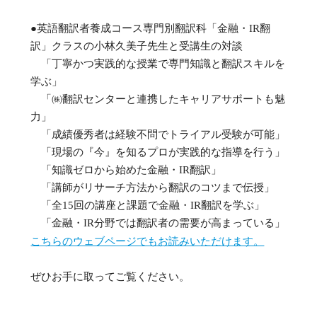
●英語翻訳者養成コース専門別翻訳科「金融・IR翻
訳」クラスの小林久美子先生と受講生の対談
「丁寧かつ実践的な授業で専門知識と翻訳スキルを
学ぶ」
「㈱翻訳センターと連携したキャリアサポートも魅
力」
「成績優秀者は経験不問でトライアル受験が可能」
「現場の『今』を知るプロが実践的な指導を行う」
「知識ゼロから始めた金融・IR翻訳」
「講師がリサーチ方法から翻訳のコツまで伝授」
「全15回の講座と課題で金融・IR翻訳を学ぶ」
「金融・IR分野では翻訳者の需要が高まっている」
こちらのウェブページでもお読みいただけます。
ぜひお手に取ってご覧ください。