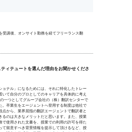
スを受講後、オンサイト勤務を経てフリーランス翻
スティテュートを選んだ理由をお聞かせくださ
ショナル」になるためには、それに特化したトレー
置いて自分のプロとしてのキャリアを具体的に考え
路の一つとしてグループ会社の（株）翻訳センターで
た。卒業生をエージェントへ登用する制度は他社で
観点から、業界屈指の翻訳エージェントで翻訳者と
きるのは大きなメリットだと思います。また、授業
務で使用された文書を、授業での利用の許可を得た
って留意すべき背景情報を提示して頂けるなど、授