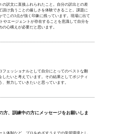
々の訳文に直接ふれられたこと。自分の訳出との差
て請け負うことの厳しさを体験できること。課題に
かでこの3点が強く印象に残っています。現場に出て
ントやエージェントが存在することを意識して自分を
めの心構えが必要だと思います。
ロフェッショナルとして自分にとってのベストな翻
をしたいと考えています。その結果としてポジティ
う、努力していきたいと思っています。
の方、訓練中の方にメッセージをお願いしま
ート体制など、プロをめざすうえでの学習環境とし