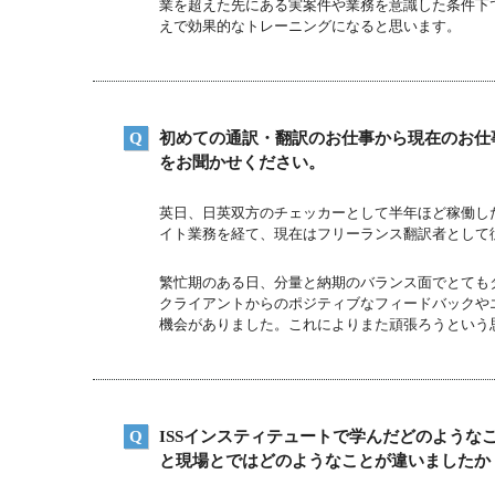
業を超えた先にある実案件や業務を意識した条件下
えで効果的なトレーニングになると思います。
初めての通訳・翻訳のお仕事から現在のお仕
をお聞かせください。
英日、日英双方のチェッカーとして半年ほど稼働し
イト業務を経て、現在はフリーランス翻訳者として
繁忙期のある日、分量と納期のバランス面でとても
クライアントからのポジティブなフィードバックや
機会がありました。これによりまた頑張ろうという
ISSインスティテュートで学んだどのような
と現場とではどのようなことが違いましたか