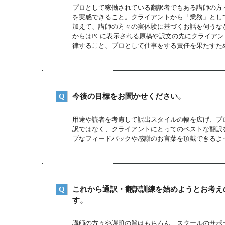
プロとして稼働されている翻訳者でもある講師の方
を実感できること。クライアントから「業務」とし
加えて、講師の方々の実体験に基づくお話を伺うな
からはPCに表示される原稿や訳文の先にクライア
律すること、プロとして仕事をする責任を果たすた
今後の目標をお聞かせください。
用途や読者を考慮して訳出スタイルの幅を広げ、プ
訳ではなく、クライアントにとってのベストな翻訳
ブなフィードバックや感謝のお言葉を頂戴できるよ
これから通訳・翻訳訓練を始めようとお考え
す。
講師の方々や課題の質はもちろん、スクールのサポ