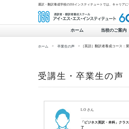
通訳・翻訳養成学校のISSインスティテュートでは、キャリア
ホーム
当校のご案内
>
> ［英語］翻訳者養成コース：
ホーム
卒業生の声
受講生・卒業生の声
L.O さん
「ビジネス英訳・本科」クラ
了