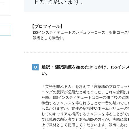
トだと思います。
【プロフィール】
ISSインスティテュートのレギュラーコース、短期コー
訳者として稼働中。
通訳・翻訳訓練を始めたきっかけ、ISSイン
い。
「英語を喋れる人」を超えて「言語職のプロフェッ
ニングの受講が必須だと考えました。これを念頭に
た際、ISSインスティテュートはコース修了後の進
稼働するチャンスを得られることが一番の魅力でし
も見かけますが、案件の多様性やネームバリューの
してのキャリアを構築するチャンスを得ることがで
では現役の翻訳者でもある講師の方々が、実際に業
上で教材として使用してくださいます。訳出にあた