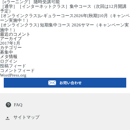
［eラーニング］ 随時受講可能
施
ゲ
［通学］［インターネットクラス］集中コース（次回は12月開講
中！）
ー
予定）
シ
ョ
[オンラインクラス]レギュラーコース2026年[秋期]10月（キャンペ
ン
ーン実施中！）
[オンラインクラス] 短期集中コース 2026サマー（キャンペーン実
施中！）
最近のコメント
アーカイブ
2017年1月
カテゴリー
募集中
メタ情報
ログイン
投稿フィード
コメントフィード
WordPress.org
FAQ
サイトマップ