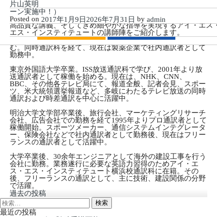
カリキュラム:
英語通訳
[オンラインクラス]レギュラーコース2026年[秋期]10月（キャ
藏持未紗
寺田容子
和田泰治
片山英明
on
授業は第一線で活躍中のプロ通訳者、翻訳者、そして語学教育
Leave a Comment
ーン実施中！）
[オ
エキスパートが担当。
Posted on
by
2017年1月9日
2026年7月31日
admin
ン
高品質な講義、そしてきめ細やかな指導を実現するアイ・エス
高校時代に1年間アメリカに留学。国際基督教大学教養学部
ラ
エス・インスティテュートの講師陣をご紹介します。
を卒業。2008年にアイ・エス・エス・インスティテュートに
レギュラーコース
短期集中コース
イ
入学。在学中よりメーカー等で社内通訳者として経験を積
ン
む。同時通訳科を経て、現在は製薬企業で社内通訳者として
ク
勤務中。
ラ
ス]
東京外国語大学卒業。ISS放送通訳科で学び、2001年より放
レ
送通訳者として稼働を始める。現在は、NHK、CNN、
ギ
BBC、その他各テレビ局にて、報道全般、記者会見、スポー
ュ
ツ、
米大統領選挙報道
など、多岐にわたるテレビ放送の同時
ラ
通訳および時差通訳を中心に活躍中。
ー
コ
明治大学文学部卒業後、旅行会社、マーケティングリサーチ
ー
会社、広告会社での勤務を経て1995年よりプロ通訳者として
ス
稼働開始。スポーツメーカー、通信システムインテグレータ
2026
ー、保険会社などで社内通訳者として勤務後、現在はフリー
年
ランスの通訳者として活躍中。
[秋
期]10
大学卒業後、30余年エンジニアとして海外の建設工事を行う
月
会社に勤務。業務遂行に必要な英語力習得のためアイ・エ
（キ
ス・エス・インスティテュート横浜校通訳科に在籍。その
ャ
後、フリーランスの通訳として、主に技術、建設関係の分野
ン
で活躍。
ペ
投
過去の投稿
ー
稿
検
ン
ナ
索:
最近の投稿
実
ビ