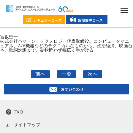
レギュラーコース
短期集中コース
宮坂聖一
株式会社ハマーン・テクノロジー代表取締役。コンピュータマニ
ュアル、A/V機器などのテクニカルなものから、政治経済、映画台
本、歌詞対訳まで、硬軟問わず幅広く手がける。
前へ
一覧
次へ
FAQ
サイトマップ