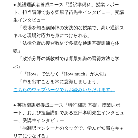
● 英語通訳者養成コース「通訳準備科」授業レポー
ト、担当講師である柴原早苗先生インタビュー、受講
生インタビュー
「現場を知る講師陣の実践的な授業で、高い通訳ス
キルと現場対応力を身につけられる」
「法律分野の復習教材で多様な通訳基礎訓練を体
験」
「政治分野の新教材では背景知識の習得方法も学
ぶ」
「『How』ではなく『How much』が大切」
「声を出すことを常に意識しましょう」
こちらのウェブページでもお読みいただけます。
● 英語翻訳者養成コース「特許翻訳 基礎」授業レポ
ート、および担当講師である渡部孝明先生インタビュ
ー、受講生インタビュー
「㈱翻訳センターとのタッグで、学んだ知識をキャ
リアにつなげる」